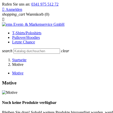
Rufen Sie uns an:
0341 975 512 72

Anmelden
shopping_cart
Warenkorb
(0)

T-Shirts/Poloshirts
Pullover/Hoodies
Letzte Chance
search
clear
Startseite
Motive
Motive
Motive
Noch keine Produkte verfügbar
Bleiben Sie dran! Sobald weitere Produkte hinzugefügt wurden, werde